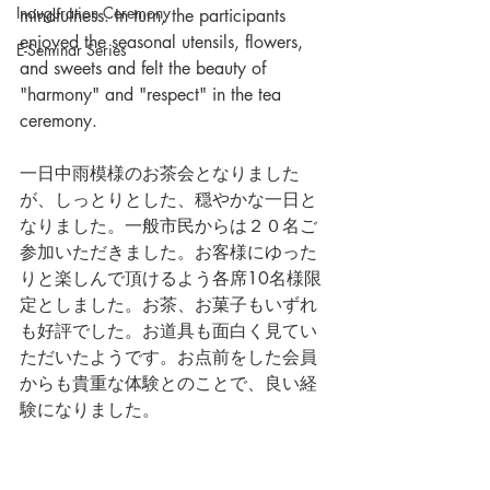
Inauguration Ceremony
mindfulness. In turn, the participants 
enjoyed the seasonal utensils, flowers, 
E-Seminar Series
and sweets and felt the beauty of 
"harmony" and "respect" in the tea 
ceremony. 
一日中雨模様のお茶会となりました
が、しっとりとした、穏やかな一日と
なりました。一般市民からは２０名ご
参加いただきました。お客様にゆった
りと楽しんで頂けるよう各席10名様限
定としました。お茶、お菓子もいずれ
も好評でした。お道具も面白く見てい
ただいたようです。お点前をした会員
からも貴重な体験とのことで、良い経
験になりました。