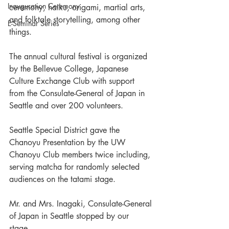
Inauguration Ceremony
ceremony, haiku, origami, martial arts, 
and folktale storytelling, among other 
E-Seminar Series
things. 
The annual cultural festival is organized 
by the Bellevue College, Japanese 
Culture Exchange Club with support 
from the Consulate-General of Japan in 
Seattle and over 200 volunteers.  
Seattle Special District gave the 
Chanoyu Presentation by the UW 
Chanoyu Club members twice including, 
serving matcha for randomly selected 
audiences on the tatami stage.
Mr. and Mrs. Inagaki, Consulate-General 
of Japan in Seattle stopped by our 
stage. 