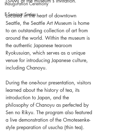
(SAM) at the museum's invitation.
Inauguration Ceremony
E-Seminar Series
Located in the heart of downtown 
Seattle, the Seattle Art Museum is home 
to an outstanding collection of art from 
around the world. Within the museum is 
the authentic Japanese tearoom 
Ryokusuian, which serves as a unique 
venue for introducing Japanese culture, 
including Chanoyu.
During the one-hour presentation, visitors 
learned about the history of tea, its 
introduction to Japan, and the 
philosophy of Chanoyu as perfected by 
Sen no Rikyu. The program also featured 
a live demonstration of the Omotesenke-
style preparation of usucha (thin tea).