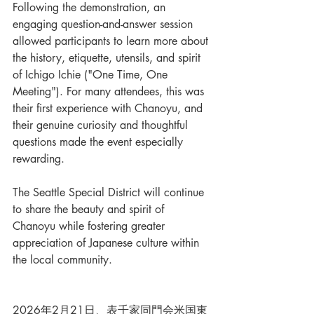
Following the demonstration, an 
engaging question-and-answer session 
allowed participants to learn more about 
the history, etiquette, utensils, and spirit 
of Ichigo Ichie ("One Time, One 
Meeting"). For many attendees, this was 
their first experience with Chanoyu, and 
their genuine curiosity and thoughtful 
questions made the event especially 
rewarding.
The Seattle Special District will continue 
to share the beauty and spirit of 
Chanoyu while fostering greater 
appreciation of Japanese culture within 
the local community.
2026年2月21日、表千家同門会米国東