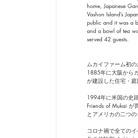
home, Japanese Garden
Vashon Island’s Japa
public and it was a 
and a bowl of tea wa
served 42 guests. 
ムカイファーム初の
1885年に大阪か
が建設した住宅・庭
1994年に米国の史
Friends of 
とアメリカの二つの
コロナ禍で全てのイ