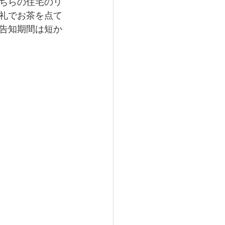
ちらの住宅のリ
礼でお茶を点て
告知期間は短か