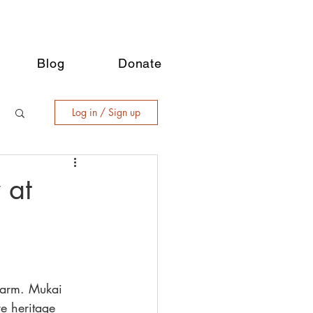
Blog
Donate
Log in / Sign up
 at
farm. Mukai 
e heritage 