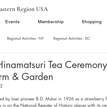
astern Region USA
Events
Membership
Shopping
Regional Activities - NY
Regional Activities - DC
al Activity - Philadephia
Regional Activities - Seattle
 Hinamatsuri Tea Ceremony
rm & Garden
Inauguration Ceremony
E-Seminar Series
22
d by Issei pioneer B.D. Mukai in 1926 as a strawberry 
s on the National Register of Historic places with its rar