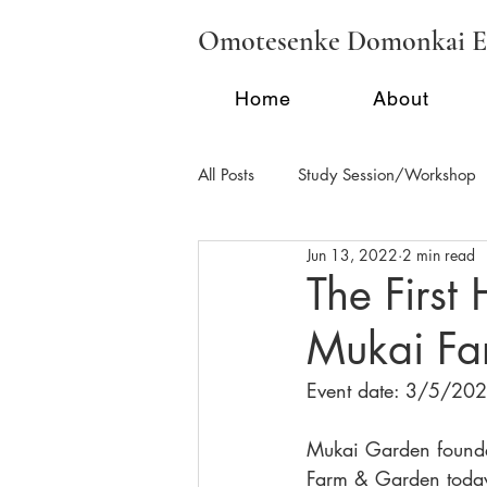
Omotesenke Domonkai E
Home
About
All Posts
Study Session/Workshop
Jun 13, 2022
2 min read
Regional Activities - FL
Region
The First
Mukai Fa
School Tea/Clubs/Demonstration
Event date: 3/5/20
Mukai Garden founde
Farm & Garden today i