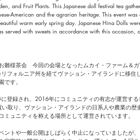
, and Fruit Plants. This Japanese doll festival tea gather
nese-American and the agrarian heritage. This event was 
beautiful warm early spring day. Japanese Hina Dolls wer
s served with sweets in accordance with this occasion, a
お雛様茶会　今回の会場となったムカイ・ファーム＆ガ
らカリフォルニア州を経てヴァション・アイランドに移住
園です。
跡に登録され、2016年にコミュニティの有志が運営する
Mukai が買い取り、ヴァション・アイランドの日系人や農業の
コミュニティを称える場所として運営されています。
ベントや一般公開はしばらく中止になっていましたが、