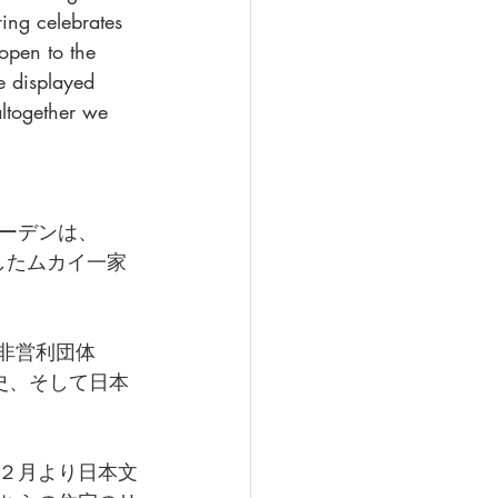
ing celebrates 
open to the 
e displayed 
ltogether we 
ーデンは、
したムカイ一家
非営利団体 
歴史、そして日本
２月より日本文