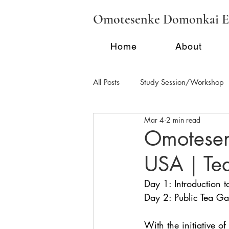
Omotesenke Domonkai E
Home
About
All Posts
Study Session/Workshop
Mar 4
2 min read
Regional Activities - FL
Region
Omotesen
USA｜Tea A
School Tea/Clubs/Demonstration
Day 1: Introduction 
Day 2: Public Tea Ga
With the initiative 