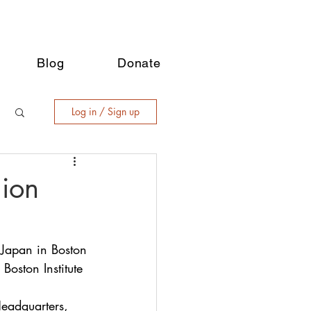
Blog
Donate
Log in / Sign up
ion
 Japan in Boston
oston Institute
Headquarters, 