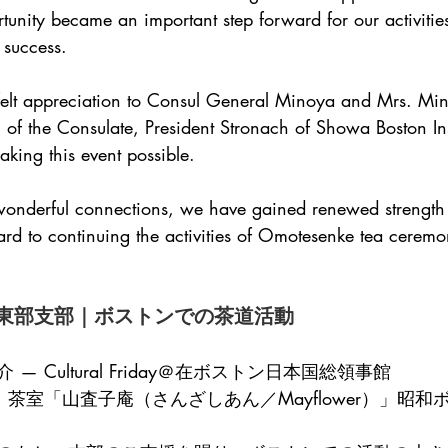
tunity became an important step forward for our activitie
 success.
elt appreciation to Consul General Minoya and Mrs. Min
of the Consulate, President Stronach of Showa Boston Inst
king this event possible.
nderful connections, we have gained renewed strength f
d to continuing the activities of Omotesenke tea ceremo
東部支部｜ボストンでの茶道活動
 Cultural Friday＠在ボストン日本国総領事館
 茶室「山査子庵（さんざしあん／Mayflower）」昭和