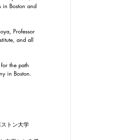
s in Boston and 
oya, Professor 
itute, and all 
or the path 
ny in Boston.
ボストン大学