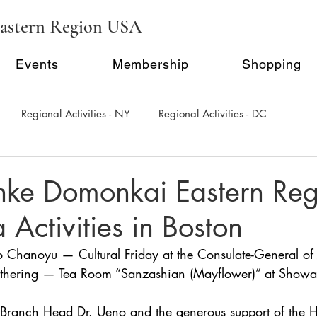
astern Region USA
Events
Membership
Shopping
Regional Activities - NY
Regional Activities - DC
al Activity - Philadephia
Regional Activities - Seattle
ke Domonkai Eastern Reg
ctivities in Boston
Inauguration Ceremony
E-Seminar Series
to Chanoyu — Cultural Friday at the Consulate-General of
thering — Tea Room “Sanzashian (Mayflower)” at Showa B
of Branch Head Dr. Ueno and the generous support of the 