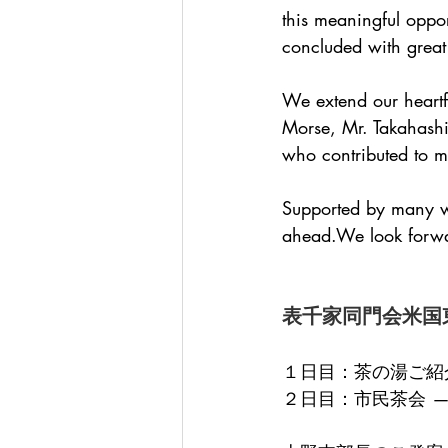
this meaningful oppor
concluded with great
We extend our heartf
Morse, Mr. Takahashi 
who contributed to ma
Supported by many wo
ahead.We look forwar
表千家同門会米国
１日目：茶の湯ご紹介 —
２日目：市民茶会 —