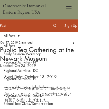
Omotesenke Domonkai
Eastern Region USA
Post
Sign Up
All Posts
Oct 17, 2019
2 min read
All Posts
Public Tea Gathering at the
Study Session/Workshop
Newark Museum
Regional Activities - NY
Updated:
Oct 25, 2019
Regional Activities - DC
Event Date: October 13, 2019
Regional Activities - FL
Regional Activity - Philadephia
ニューアーク美術館にて市民茶会を開
催いたしました。約70名の方にお茶と
Regional Activities - Seattle
お菓子を差し上げました。
School Tea/Clubs/Demonstration