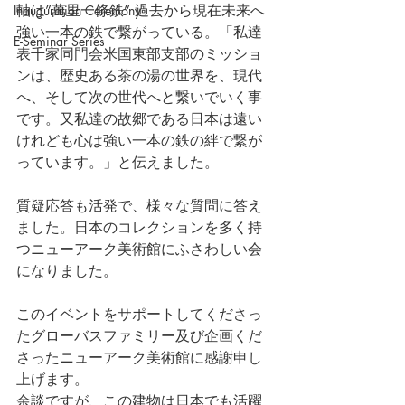
軸は”萬里一條鉄” 過去から現在未来へ
Inauguration Ceremony
強い一本の鉄で繋がっている。「私達
E-Seminar Series
表千家同門会米国東部支部のミッショ
ンは、歴史ある茶の湯の世界を、現代
へ、そして次の世代へと繋いでいく事
です。又私達の故郷である日本は遠い
けれども心は強い一本の鉄の絆で繋が
っています。」と伝えました。
質疑応答も活発で、様々な質問に答え
ました。日本のコレクションを多く持
つニューアーク美術館にふさわしい会
になりました。
このイベントをサポートしてくださっ
たグローバスファミリー及び企画くだ
さったニューアーク美術館に感謝申し
上げます。
余談ですが、この建物は日本でも活躍