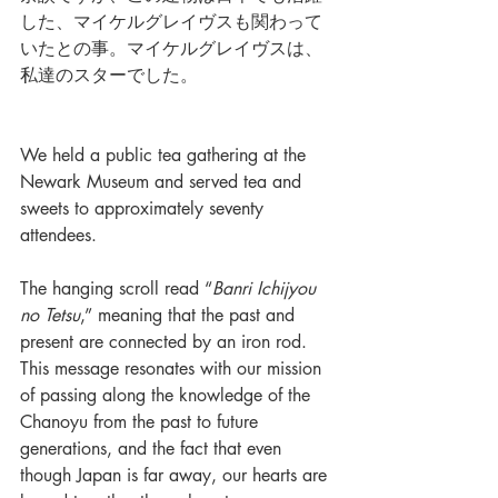
した、マイケルグレイヴスも関わって
いたとの事。マイケルグレイヴスは、
私達のスターでした。
We held a public tea gathering at the 
Newark Museum and served tea and 
sweets to approximately seventy 
attendees. 
The hanging scroll read “
Banri Ichijyou 
no Tetsu
,” meaning that the past and 
present are connected by an iron rod. 
This message resonates with our mission 
of passing along the knowledge of the 
Chanoyu from the past to future 
generations, and the fact that even 
though Japan is far away, our hearts are 