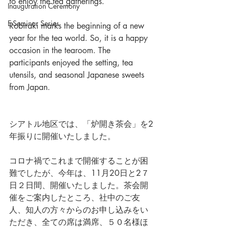
to enjoy the tea gatherings. 
Inauguration Ceremony
E-Seminar Series
Robiraki marks the beginning of a new 
year for the tea world. So, it is a happy 
occasion in the tearoom. The 
participants enjoyed the setting, tea 
utensils, and seasonal Japanese sweets 
from Japan. 
シアトル地区では、「炉開き茶会」を2
年振りに開催いたしました。
コロナ禍でこれまで開催することが困
難でしたが、今年は、11月20日と2７
日２日間、開催いたしました。茶会開
催をご案内したところ、社中のご友
人、知人の方々からのお申し込みをい
ただき、全ての席は満席、５０名様ほ