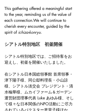
This gathering offered a meaningful start 
to the year, reminding us of the value of 
each connection.We will continue to 
cherish every encounter, guided by the 
spirit of 
ichiza-konryu
.
シアトル特別地区　初釜開催
シアトル特別地区では、ご招待客をお
迎えし、初釜を開催いたしました。
在シアトル日本国総領事館 首席領事・
津下陽子様、同公邸料理長・小山諒
様、シアトル淡交会 プレジデント・清
水楡華様、ムカイファーム＆ガーデン
運営財団理事代表 Luke あゆみ様、そし
て様々な日本関係のNPO活動にご尽力
されているバクスター恵里子様ほか、