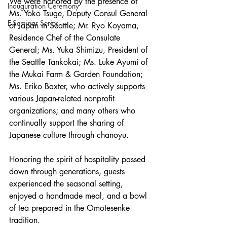
We were honored by the presence of 
Inauguration Ceremony
Ms. Yoko Tsuge, Deputy Consul General 
E-Seminar Series
of Japan in Seattle; Mr. Ryo Koyama, 
Residence Chef of the Consulate 
General; Ms. Yuka Shimizu, President of 
the Seattle Tankokai; Ms. Luke Ayumi of 
the Mukai Farm & Garden Foundation; 
Ms. Eriko Baxter, who actively supports 
various Japan-related nonprofit 
organizations; and many others who 
continually support the sharing of 
Japanese culture through chanoyu.
Honoring the spirit of hospitality passed 
down through generations, guests 
experienced the seasonal setting, 
enjoyed a handmade meal, and a bowl 
of tea prepared in the Omotesenke 
tradition.