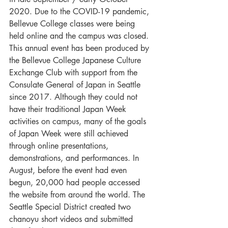
2020. Due to the COVID-19 pandemic, 
Bellevue College classes were being 
held online and the campus was closed. 
This annual event has been produced by 
the Bellevue College Japanese Culture 
Exchange Club with support from the 
Consulate General of Japan in Seattle 
since 2017. Although they could not 
have their traditional Japan Week 
activities on campus, many of the goals 
of Japan Week were still achieved 
through online presentations, 
demonstrations, and performances. In 
August, before the event had even 
begun, 20,000 had people accessed 
the website from around the world. The 
Seattle Special District created two 
chanoyu short videos and submitted 