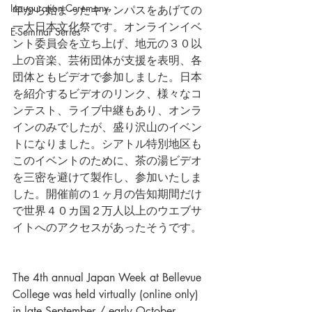
Inauguration Ceremony
年から始まったキャンパスをあげての
一大日本文化祭です。オンラインイベ
E-Seminar Series
ント委員会を立ち上げ、地元の３０以
上の音楽、芸術団体が支援を表明、各
団体ともビデオで参加しました。日本
を紹介するビデオのリンク、様々なコ
ンテスト、ライブ中継もあり、オンラ
インのみでしたが、盛り沢山のイベン
トになりました。シアトル特別地区も
このイベントのために、茶の湯ビデオ
を三密を避けて製作し、参加いたしま
した。開催前の１ヶ月の告知期間だけ
で世界４０カ国２万人以上のウエブサ
イトへのアクセスがあったそうです。
The 4th annual Japan Week at Bellevue 
College was held virtually (online only) 
in late September / early October 