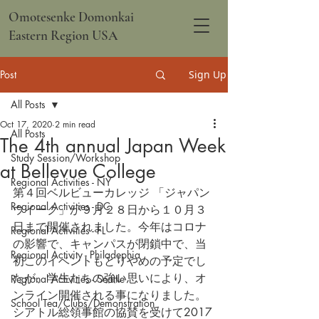
Omotesenke Domonkai
Eastern Region USA
Post
Sign Up
All Posts
Oct 17, 2020
2 min read
All Posts
The 4th annual Japan Week
Study Session/Workshop
at Bellevue College
Regional Activities - NY
第４回ベルビューカレッジ 「ジャパン
Regional Activities - DC
ウイーク」が９月２８日から１０月３
日まで開催されました。今年はコロナ
Regional Activities - FL
の影響で、キャンパスが閉鎖中で、当
Regional Activity - Philadephia
初このイベントもとりやめの予定でし
たが、学生たちの強い思いにより、オ
Regional Activities - Seattle
ンライン開催される事になりました。
School Tea/Clubs/Demonstration
シアトル総領事館の協賛を受けて2017