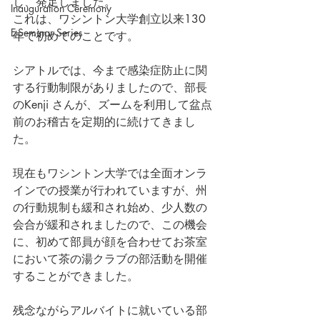
し、発足しました。
Inauguration Ceremony
これは、ワシントン大学創立以来130
E-Seminar Series
年で初めてのことです。
シアトルでは、今まで感染症防止に関
する行動制限がありましたので、部長
のKenji さんが、ズームを利用して盆点
前のお稽古を定期的に続けてきまし
た。
現在もワシントン大学では全面オンラ
インでの授業が行われていますが、州
の行動規制も緩和され始め、少人数の
会合が緩和されましたので、この機会
に、初めて部員が顔を合わせてお茶室
において茶の湯クラブの部活動を開催
することができました。
残念ながらアルバイトに就いている部