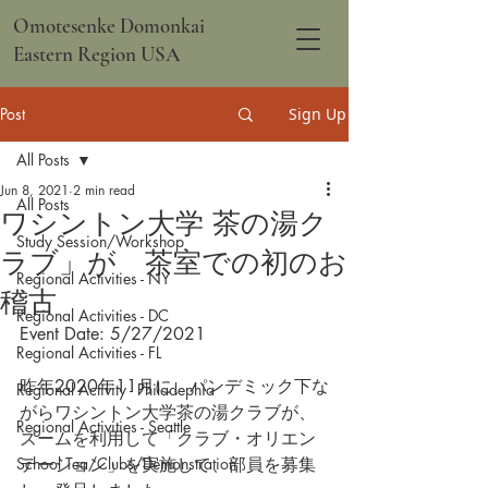
Omotesenke Domonkai
Eastern Region USA
Post
Sign Up
All Posts
Jun 8, 2021
2 min read
All Posts
ワシントン大学 茶の湯ク
Study Session/Workshop
ラブ」が 茶室での初のお
Regional Activities - NY
稽古
Regional Activities - DC
Event Date: 5/27/2021
Regional Activities - FL
昨年2020年11月に、パンデミック下な
Regional Activity - Philadephia
がらワシントン大学茶の湯クラブが、
Regional Activities - Seattle
ズームを利用して「クラブ・オリエン
School Tea/Clubs/Demonstration
テーション」を実施して、部員を募集