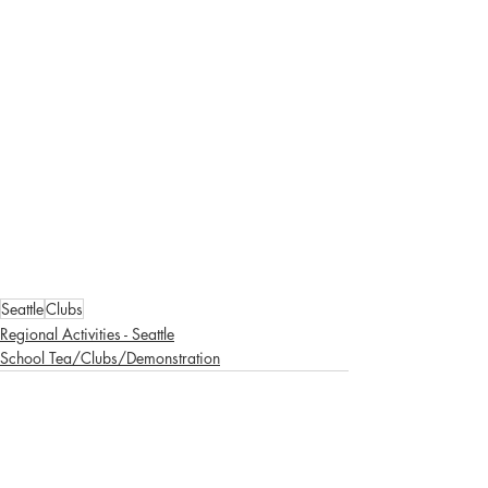
Seattle
Clubs
Regional Activities - Seattle
School Tea/Clubs/Demonstration