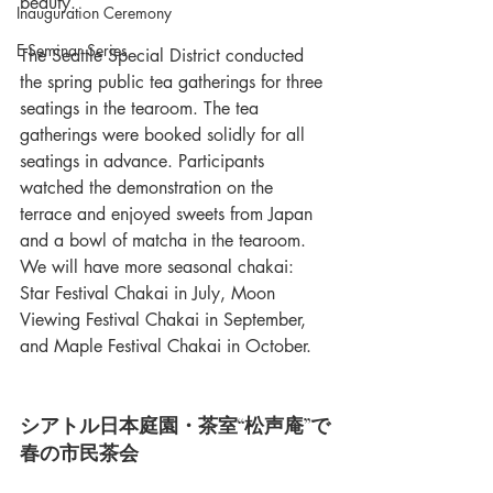
beauty.
Inauguration Ceremony
E-Seminar Series
The Seattle Special District conducted 
the spring public tea gatherings for three 
seatings in the tearoom. The tea 
gatherings were booked solidly for all 
seatings in advance. Participants 
watched the demonstration on the 
terrace and enjoyed sweets from Japan 
and a bowl of matcha in the tearoom.  
We will have more seasonal chakai: 
Star Festival Chakai in July, Moon 
Viewing Festival Chakai in September, 
and Maple Festival Chakai in October.
シアトル日本庭園・茶室“松声庵”で
春の市民茶会