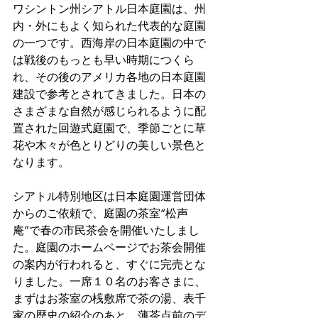
ワシントン州シアトル日本庭園は、州
内・外にもよく知られた代表的な庭園
の一つです。西海岸の日本庭園の中で
は戦後のもっとも早い時期につくら
れ、その後のアメリカ各地の日本庭園
建設で参考とされてきました。日本の
さまざまな自然が感じられるように配
置された回遊式庭園で、季節ごとに草
花や木々が色とりどりの美しい景色と
なります。
シアトル特別地区は日本庭園運営団体
からのご依頼で、庭園の茶室“松声
庵”で春の市民茶会を開催いたしまし
た。庭園のホームページでお茶会開催
の案内が行われると、すぐに完売とな
りました。一席１０名のお客さまに、
まずはお茶室の桟敷席で茶の湯、表千
家の歴史の紹介のあと、薄茶点前のデ