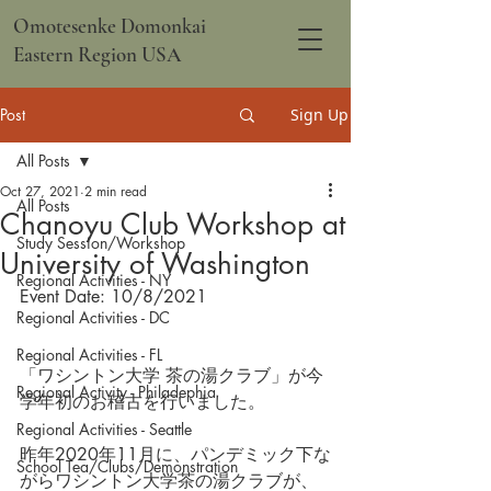
Omotesenke Domonkai
Eastern Region USA
Post
Sign Up
All Posts
Oct 27, 2021
2 min read
All Posts
Chanoyu Club Workshop at
Study Session/Workshop
University of Washington
Regional Activities - NY
Event Date: 10/8/2021
Regional Activities - DC
Regional Activities - FL
「ワシントン大学 茶の湯クラブ」が今
Regional Activity - Philadephia
学年初のお稽古を行いました。
Regional Activities - Seattle
昨年2020年11月に、パンデミック下な
School Tea/Clubs/Demonstration
がらワシントン大学茶の湯クラブが、