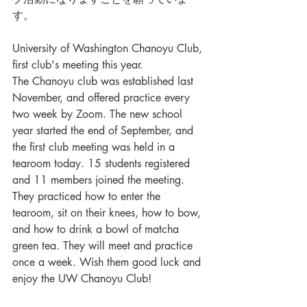
す。
University of Washington Chanoyu Club, 
first club's meeting this year.  
The Chanoyu club was established last 
November, and offered practice every 
two week by Zoom. The new school 
year started the end of September, and 
the first club meeting was held in a 
tearoom today. 15 students registered 
and 11 members joined the meeting. 
They practiced how to enter the 
tearoom, sit on their knees, how to bow, 
and how to drink a bowl of matcha 
green tea. They will meet and practice 
once a week. Wish them good luck and 
enjoy the UW Chanoyu Club!