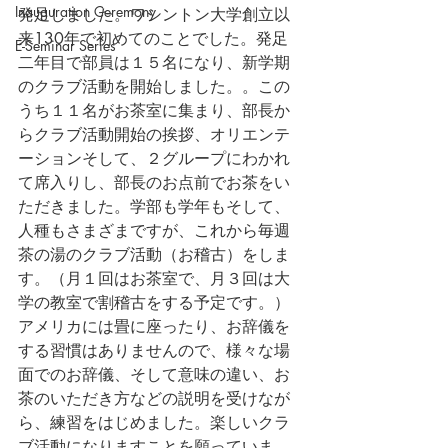
Inauguration Ceremony
発足しました。ワシントン大学創立以
来130年で初めてのことでした。発足
E-Seminar Series
二年目で部員は１５名になり、新学期
のクラブ活動を開始しました。。この
うち１１名がお茶室に集まり、部長か
らクラブ活動開始の挨拶、オリエンテ
ーションそして、２グループにわかれ
て席入りし、部長のお点前でお茶をい
ただきました。学部も学年もそして、
人種もさまざまですが、これから毎週
茶の湯のクラブ活動（お稽古）をしま
す。（月１回はお茶室で、月３回は大
学の教室で割稽古をする予定です。）
アメリカには畳に座ったり、お辞儀を
する習慣はありませんので、様々な場
面でのお辞儀、そして意味の違い、お
茶のいただき方などの説明を受けなが
ら、練習をはじめました。楽しいクラ
ブ活動になりますことを願っていま