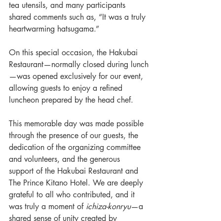
tea utensils, and many participants 
shared comments such as, “It was a truly 
heartwarming hatsugama.”
On this special occasion, the Hakubai 
Restaurant—normally closed during lunch
—was opened exclusively for our event, 
allowing guests to enjoy a refined 
luncheon prepared by the head chef.
This memorable day was made possible 
through the presence of our guests, the 
dedication of the organizing committee 
and volunteers, and the generous 
support of the Hakubai Restaurant and 
The Prince Kitano Hotel. We are deeply 
grateful to all who contributed, and it 
was truly a moment of 
ichiza-konryu
—a 
shared sense of unity created by 