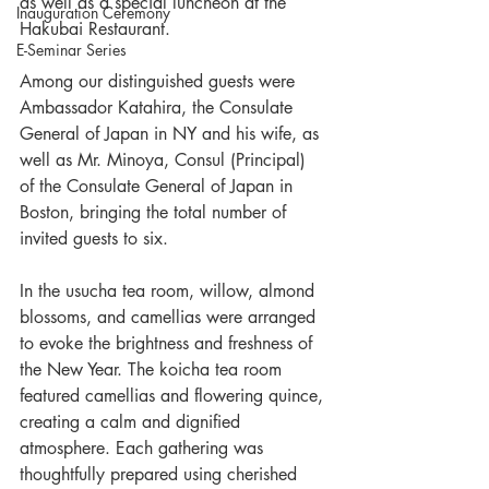
as well as a special luncheon at the 
Inauguration Ceremony
Hakubai Restaurant.
E-Seminar Series
Among our distinguished guests were 
Ambassador Katahira, the Consulate 
General of Japan in NY and his wife, as 
well as Mr. Minoya, Consul (Principal) 
of the Consulate General of Japan in 
Boston, bringing the total number of 
invited guests to six.
In the usucha tea room, willow, almond 
blossoms, and camellias were arranged 
to evoke the brightness and freshness of 
the New Year. The koicha tea room 
featured camellias and flowering quince, 
creating a calm and dignified 
atmosphere. Each gathering was 
thoughtfully prepared using cherished 