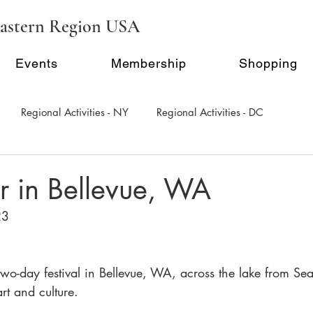
astern Region USA
Events
Membership
Shopping
Regional Activities - NY
Regional Activities - DC
al Activity - Philadephia
Regional Activities - Seattle
r in Bellevue, WA
23
Inauguration Ceremony
E-Seminar Series
two-day festival in Bellevue, WA, across the lake from Seat
rt and culture. 