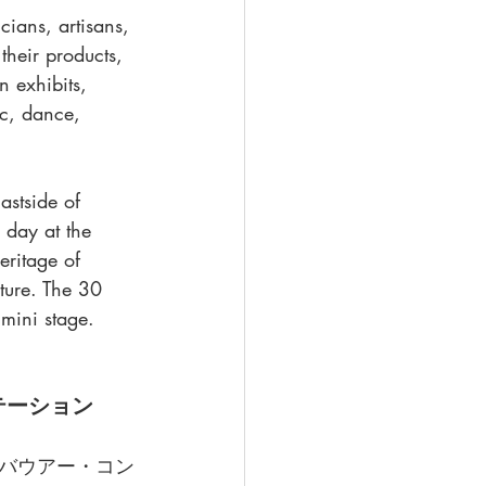
ians, artisans, 
heir products, 
 exhibits, 
ic, dance, 
stside of 
l day at the 
eritage of 
ture. The 30 
mini stage.
テーション
バウアー・コン