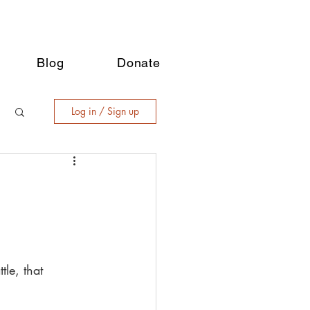
Blog
Donate
Log in / Sign up
tle, that 