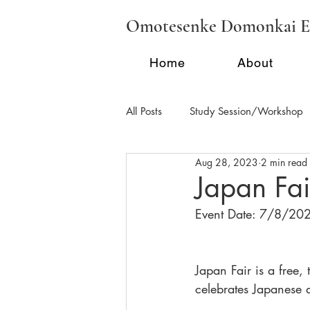
Omotesenke Domonkai E
Home
About
All Posts
Study Session/Workshop
Aug 28, 2023
2 min read
Regional Activities - FL
Region
Japan Fai
Event Date: 7/8/20
School Tea/Clubs/Demonstration
Japan Fair is a free, 
celebrates Japanese a