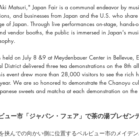
ki Matsuri," Japan Fair is a communal endeavor by music
ons, and businesses from Japan and the U.S. who share t
ge of Japan. Through live performances on-stage, hands-on
and vendor booths, the public is immersed in Japan's mus
osophy.
held on July 8 &9 at Meydenbauer Center in Bellevue, Ea
al District delivered three tea demonstrations on the 8th al
his event drew more than 28,000 visitors to see the rich h
s year. We are so honored to demonstrate the Chanoyu cul
apanese sweets and matcha at each demonstration on the 
ビュー市「ジャパン・フェア」で茶の湯プレゼン
を挟んでの向かい側に位置するベルビュー市のメイデン