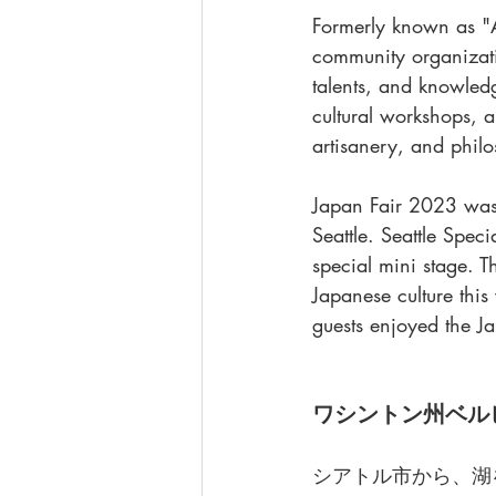
Formerly known as "A
community organizati
talents, and knowled
cultural workshops, 
artisanery, and phil
Japan Fair 2023 was 
Seattle. Seattle Speci
special mini stage. T
Japanese culture thi
guests enjoyed the J
ワシントン州ベル
シアトル市から、湖