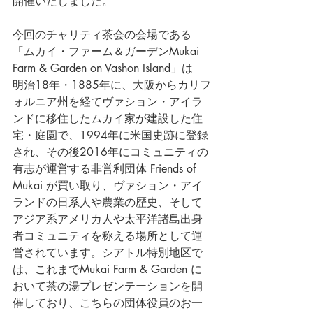
開催いたしました。
今回のチャリティ茶会の会場である
「ムカイ・ファーム＆ガーデンMukai 
Farm & Garden on Vashon Island」は　
明治18年・1885年に、大阪からカリフ
ォルニア州を経てヴァション・アイラ
ンドに移住したムカイ家が建設した住
宅・庭園で、1994年に米国史跡に登録
され、その後2016年にコミュニティの
有志が運営する非営利団体 Friends of 
Mukai が買い取り、ヴァション・アイ
ランドの日系人や農業の歴史、そして
アジア系アメリカ人や太平洋諸島出身
者コミュニティを称える場所として運
営されています。シアトル特別地区で
は、これまでMukai Farm & Garden に
おいて茶の湯プレゼンテーションを開
催しており、こちらの団体役員のお一