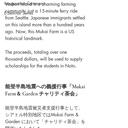
Inauguration Ceremony
Vashon Island is a charming farming 
community just a 15-minute ferry ride 
E-Seminar Series
from Seattle. Japanese immigrants settled 
on this island more than a hundred years 
ago. Now, this Mukai Farm is a US 
historical landmark. 
The proceeds, totaling over one 
thousand dollars, will be used to supply 
scholarships for the students in Noto. 
能登半島地震への義援行事「Mukai 
Farm＆ Garden チャリティ茶会」
能登半島地震被災者支援行事として、
シアトル特別地区ではMukai Farm &  
Garden において「チャリティ茶会」を