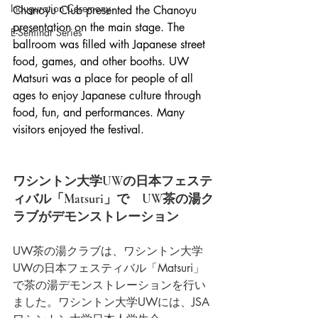
Inauguration Ceremony
Chanoyu Club presented the Chanoyu 
presentation on the main stage. The 
E-Seminar Series
ballroom was filled with Japanese street 
food, games, and other booths. UW 
Matsuri was a place for people of all 
ages to enjoy Japanese culture through 
food, fun, and performances. Many 
visitors enjoyed the festival.
ワシントン大学UWの日本フェステ
ィバル「Matsuri」で　UW茶の湯ク
ラブがデモンストレーション
UW茶の湯クラブは、ワシントン大学
UWの日本フェスティバル「Matsuri」
で茶の湯デモンストレーションを行い
ました。ワシントン大学UWには、JSA 