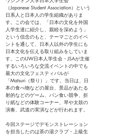
ワシントン大学日本人学生会
（Japanese Student Association）という
日系人と日本人の学生組織がありま
す。この会では、「日本の文化を外国
人学生達に紹介し、親睦を深めよう」
という信念のもと、テーマごとのイベ
ントを通して、日本人以外の学生にも
日本文化を伝える取り組みをしていま
す。このUW日本人学生会・JSAが主催
するいろいろな交流イベントの中でも
最大の文化フェスティバルが
「Matsuri（祭り）」です。当日は、日
本の食べ物などの屋台、景品があたる
射的などのゲーム、パン食い競争、折
り紙などの体験コーナー、琴や太鼓の
演奏、武道の実演などが行われます。
今回ステージでデモンストレーション
を担当したのは茶の湯クラブ・上級生