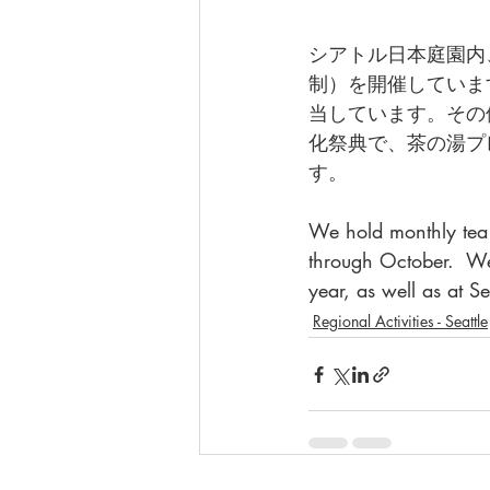
シアトル日本庭園内
制）を開催していま
当しています。その
化祭典で、茶の湯プ
す。
We hold monthly tea 
through October.  We
year, as well as at S
Regional Activities - Seattle