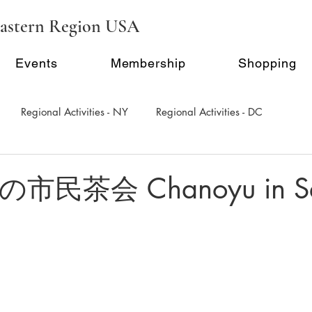
astern Region USA
Events
Membership
Shopping
Regional Activities - NY
Regional Activities - DC
al Activity - Philadephia
Regional Activities - Seattle
民茶会 Chanoyu in Sea
Inauguration Ceremony
E-Seminar Series