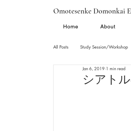
Omotesenke Domonkai E
Home
About
All Posts
Study Session/Workshop
Jan 6, 2019
1 min read
Regional Activities - FL
Region
シアトルの市
School Tea/Clubs/Demonstration