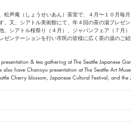
、松声庵（しょうせいあん）茶室で、４月〜１０月毎月
す。又、シアトル美術館にて、年４回の茶の湯プレゼン
他、シアトル桜祭り（４月）、ジャパンフェア（７月）
レゼンテーションを行い市民の皆様に広く茶の湯のご紹
presentation & tea gathering at The Seattle Japanese Gar
 also have Chanoyu presentation at The Seattle Art Muse
eattle Cherry blossom, Japanese Cultural Festival, and the 