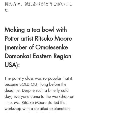
員の方々、誠にありがとうございまし
た
Making a tea bowl with 
Potter artist Ritsuko Moore 
(member of Omotesenke 
Domonkai Eastern Region 
USA):
The pottery class was so popular that it 
became SOLD OUT long before the 
deadline. Despite such a bitterly cold 
day, everyone came to the workshop on 
time. Ms. Ritsuko Moore started the 
workshop with a detailed explanation 