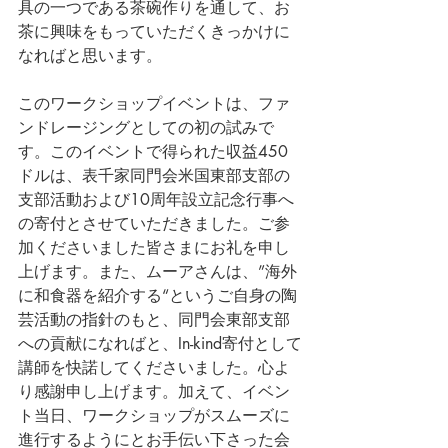
具の一つである茶碗作りを通して、お
茶に興味をもっていただくきっかけに
なればと思います。
このワークショップイベントは、ファ
ンドレージングとしての初の試みで
す。このイベントで得られた収益450
ドルは、表千家同門会米国東部支部の
支部活動および10周年設立記念行事へ
の寄付とさせていただきました。ご参
加くださいました皆さまにお礼を申し
上げます。また、ムーアさんは、”海外
に和食器を紹介する“というご自身の陶
芸活動の指針のもと、同門会東部支部
への貢献になればと、In-kind寄付として
講師を快諾してくださいました。心よ
り感謝申し上げます。加えて、イベン
ト当日、ワークショップがスムーズに
進行するようにとお手伝い下さった会