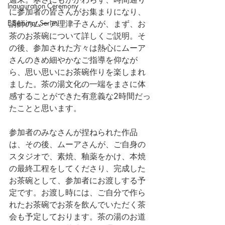
Inauguration Ceremony
に参加者の皆さんがお集まりになり、
E-Seminar Series
講師のムーア理津子さんが、まず、お
茶のお茶碗について詳しくご説明。そ
の後、参加された方々は熱心にムーア
さんのきめ細やかなご指導を仰なが
ら、思い思いにお茶碗作りを楽しまれ
ました。茶の湯文化の一端をまさに体
感することができた有意義な2時間だっ
たことと思います。
参加者のみなさんが捏ねられた作品
は、その後、ムーアさんが、ご自身の
スタジオで、素焼、釉薬をかけ、本焼
の最終工程をしてくださり、完成した
お茶碗として、参加者にお渡しする予
定です。お渡し時には、ご自分で作ら
れたお茶碗でお茶を飲んでいただく茶
会も予定しております。茶の湯のお道