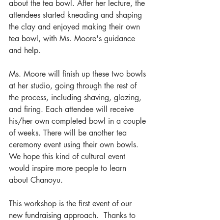
about the tea bowl. After her lecture, the 
attendees started kneading and shaping 
the clay and enjoyed making their own 
tea bowl, with Ms. Moore's guidance 
and help.  
Ms. Moore will finish up these two bowls 
at her studio, going through the rest of 
the process, including shaving, glazing, 
and firing. Each attendee will receive 
his/her own completed bowl in a couple 
of weeks. There will be another tea 
ceremony event using their own bowls.  
We hope this kind of cultural event 
would inspire more people to learn 
about Chanoyu.  
This workshop is the first event of our 
new fundraising approach.  Thanks to 