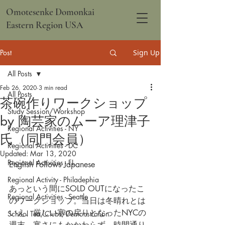
Omotesenke Domonkai
Eastern Region USA
Post
Sign Up
All Posts
Feb 26, 2020
3 min read
All Posts
茶碗作りワークショップ
Study Session/Workshop
by 陶芸家のムーア理津子
Regional Activities - NY
氏（同門会員）
Regional Activities - DC
Updated:
Mar 13, 2020
Regional Activities - FL
English Follows Japanese
Regional Activity - Philadephia
あっという間にSOLD OUTになったこ
Regional Activities - Seattle
のワークショップ。当日は冬晴れとは
いえ、厳しい寒の戻りとなったNYCの
School Tea/Clubs/Demonstration
週末。寒さにもかかわらず、時間通り