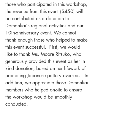
those who participated in this workshop, 
the revenue from this event ($450) will 
be contributed as a donation to 
Domonkai's regional activities and our 
10th-anniversary event. We cannot 
thank enough those who helped to make 
this event successful.  First, we would 
like to thank Ms. Moore Ritsuko, who 
generously provided this event as her in-
kind donation, based on her lifework of 
promoting Japanese pottery overseas.  In 
addition, we appreciate those Domonkai 
members who helped on-site to ensure 
the workshop would be smoothly 
conducted.   