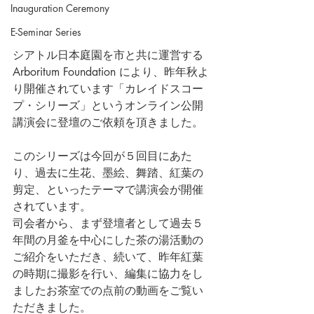
Inauguration Ceremony
E-Seminar Series
シアトル日本庭園を市と共に運営する
Arboritum Foundation により、昨年秋よ
り開催されています「カレイドスコー
プ・シリーズ」というオンライン公開
講演会に登壇のご依頼を頂きました。
このシリーズは今回が５回目にあた
り、過去に生花、墨絵、舞踏、紅葉の
剪定、といったテーマで講演会が開催
されています。
司会者から、まず登壇者として過去５
年間の月釜を中心にした茶の湯活動の
ご紹介をいただき、続いて、昨年紅葉
の時期に撮影を行い、編集に協力をし
ましたお茶室での点前の動画をご覧い
ただきました。