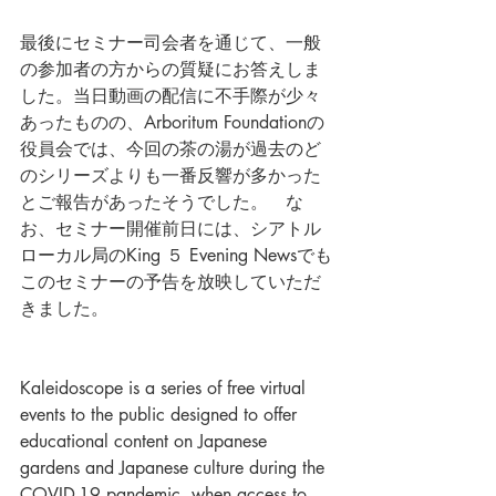
最後にセミナー司会者を通じて、一般
の参加者の方からの質疑にお答えしま
した。当日動画の配信に不手際が少々
あったものの、Arboritum Foundationの
役員会では、今回の茶の湯が過去のど
のシリーズよりも一番反響が多かった
とご報告があったそうでした。　な
お、セミナー開催前日には、シアトル
ローカル局のKing ５ Evening Newsでも
このセミナーの予告を放映していただ
きました。
Kaleidoscope is a series of free virtual 
events to the public designed to offer 
educational content on Japanese 
gardens and Japanese culture during the 
COVID-19 pandemic, when access to 