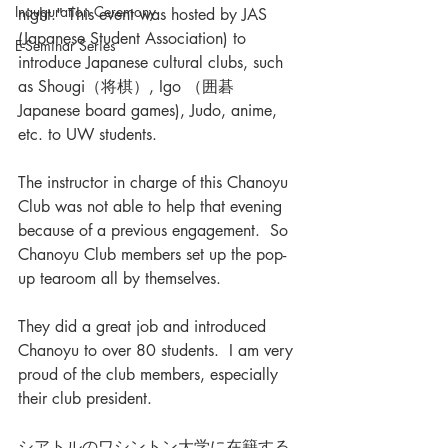
Inauguration Ceremony
night." This event was hosted by JAS 
(Japanese Student Association) to 
E-Seminar Series
introduce Japanese cultural clubs, such 
as Shougi（将棋）, Igo （囲碁 
Japanese board games), Judo, anime, 
etc. to UW students.  
The instructor in charge of this Chanoyu 
Club was not able to help that evening 
because of a previous engagement.  So 
Chanoyu Club members set up the pop-
up tearoom all by themselves. 
They did a great job and introduced 
Chanoyu to over 80 students.  I am very 
proud of the club members, especially 
their club president.
シアトルのワシントン大学に在籍する