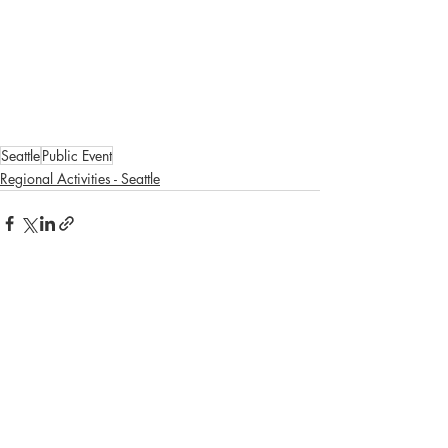
Seattle
Public Event
Regional Activities - Seattle
Recent Posts
See All